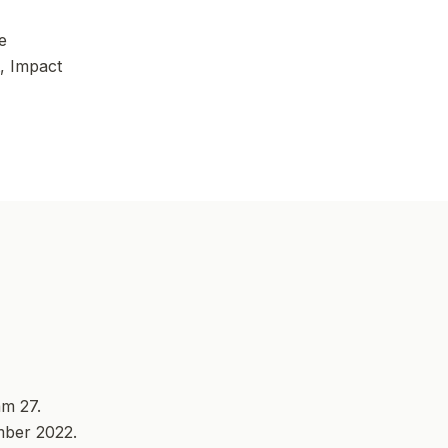
e
t, Impact
am 27.
mber 2022.