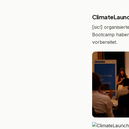
ClimateLaun
[sic!] organisie
Bootcamp haben 
vorbereitet.