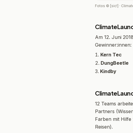
Fotos © [sic!] · Clim
ClimateLaun
Am 12. Juni 2018
Gewinner:innen:
Kern Tec
DungBeetle
Kindby
ClimateLaun
12 Teams arbeit
Partners (Wissen
Farben mit Hilfe
Reisen).