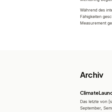
Während des int
Fähigkeiten gesch
Measurement gele
Archiv
ClimateLaun
Das letzte von [s
September, Semi