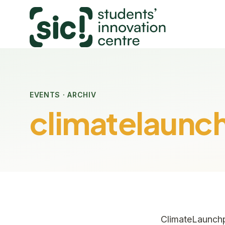
EVENTS · ARCHIV
climatelaunc
ClimateLaunchp