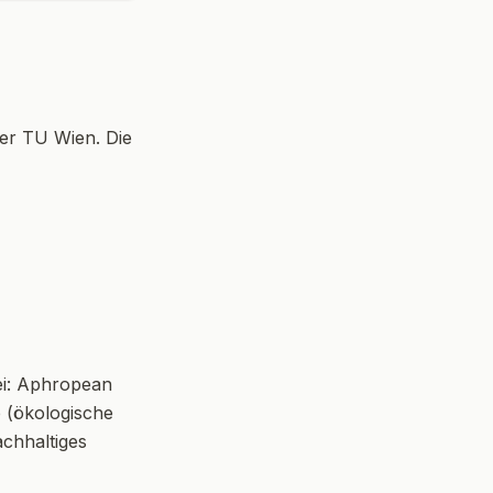
der TU Wien. Die
ei: Aphropean
b (ökologische
achhaltiges