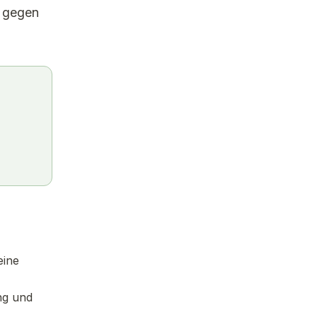
f gegen
eine
ng und