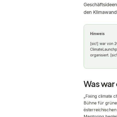
Geschäftsideen
den Klimawande
Hinweis
[sic!] war von 
ClimateLaunchp
organisiert. [sic
Was war
„Fixing climate 
Bühne für grüne 
österreichischen
Mentoring begleit