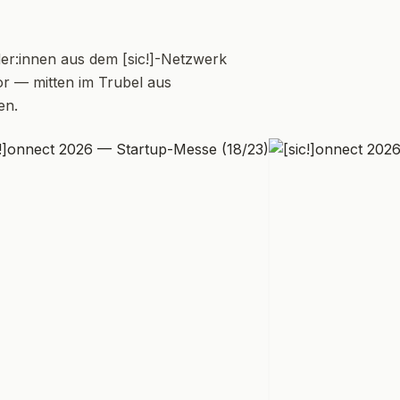
er:innen aus dem [sic!]-Netzwerk
or — mitten im Trubel aus
en.